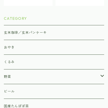
CATEGORY
玄米珈琲／玄米パンケーキ
おやき
くるみ
野菜
北原農園
ビール
野菜のカネマツ
国産たんぽぽ茶