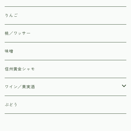
信州上田市丸子の直売所「あさつゆ」
りんご
桃／ワッサー
味噌
信州黄金シャモ
ワイン／果実酒
はすみふぁーむ
ぶどう
子白農園