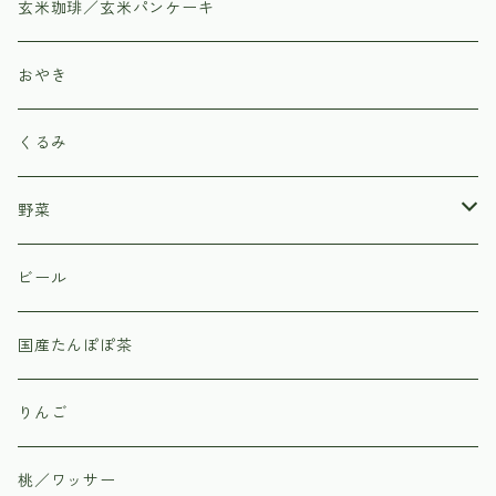
玄米珈琲／玄米パンケーキ
おやき
くるみ
野菜
北原農園
ビール
野菜のカネマツ
国産たんぽぽ茶
信州上田市丸子の直売所「あさつゆ」
りんご
桃／ワッサー