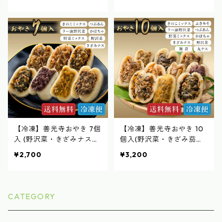
こミックス) 各1個
【冷凍】善光寺おやき 7個
【冷凍】善光寺おやき 10
入 (野沢菜・きざみナス・
個入(野沢菜・きざみ茄子
つぶあん・かぼちゃ・きの
各2個・つぶあん・かぼち
¥2,700
¥3,200
こミックス・野菜ミック
ゃ・きのこミックス・野菜
ス・ラー油野沢菜) 各1個
ミックス・舞茸・ラー油野
沢 各1個)
CATEGORY