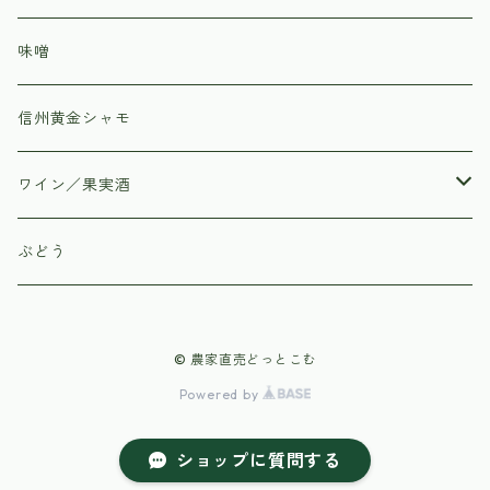
味噌
信州黄金シャモ
ワイン／果実酒
はすみふぁーむ
ぶどう
子白農園
© 農家直売どっとこむ
Powered by
ショップに質問する