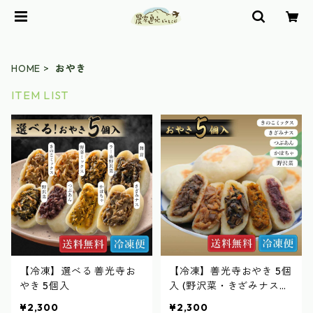
HOME
おやき
ITEM LIST
【冷凍】選べる 善光寺お
【冷凍】善光寺おやき 5個
やき 5個入
入 (野沢菜・きざみナス・
つぶあん・かぼちゃ・きの
¥2,300
¥2,300