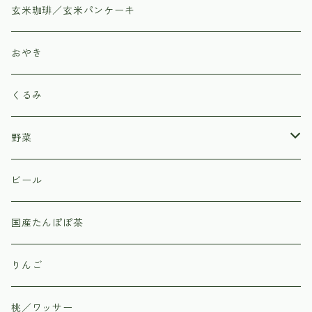
玄米珈琲／玄米パンケーキ
おやき
くるみ
野菜
北原農園
ビール
野菜のカネマツ
国産たんぽぽ茶
信州上田市丸子の直売所「あさつゆ」
りんご
桃／ワッサー