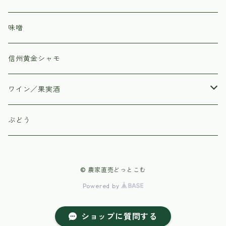
味噌
信州黄金シャモ
ワイン／果実酒
はすみふぁーむ
ぶどう
子白農園
© 農家直売どっとこむ
Powered by
ショップに質問する