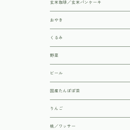
玄米珈琲／玄米パンケーキ
おやき
くるみ
野菜
北原農園
ビール
野菜のカネマツ
国産たんぽぽ茶
信州上田市丸子の直売所「あさつゆ」
りんご
桃／ワッサー