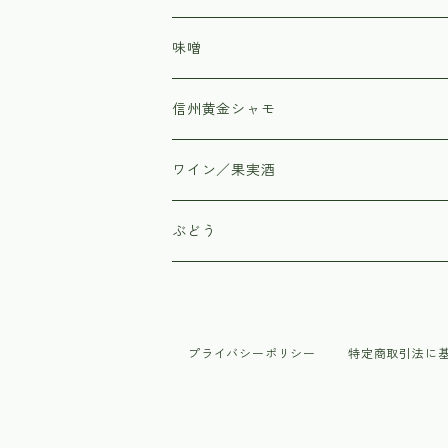
味噌
信州黄金シャモ
ワイン／果実酒
はすみふぁーむ
ぶどう
子白農園
プライバシーポリシー
特定商取引法に