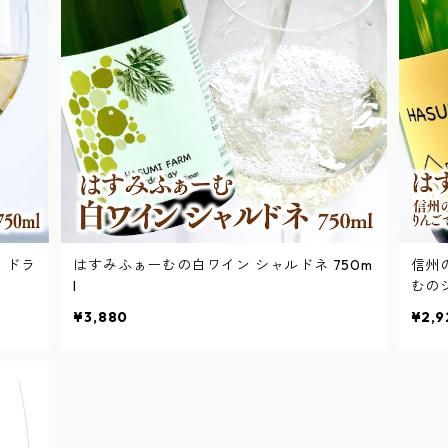
・ドラ
はすみふぁーむの白ワイン シャルドネ 750m
信州
l
むのシ
¥3,880
¥2,9