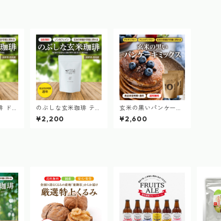
琲 ドリ
のぶしな玄米珈琲 ティ
玄米の黒いパンケーキ
×6袋
ーバッグ 24包（4g 12
ミックス 2袋 200g ×
¥2,200
¥2,600
包 × 2袋）
2