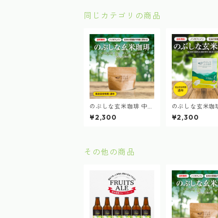
同じカテゴリの商品
のぶしな玄米珈琲 中挽
のぶしな玄米珈
き粉 (100g × 2袋）
ップバッグ箱 8g
¥2,300
¥2,300
2箱
その他の商品