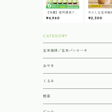
【冷蔵】信州須坂フル
のぶしな玄米珈
ーツエール 完熟シャイ
き粉 (100g × 
¥6,960
¥2,300
ンマスカット
CATEGORY
玄米珈琲／玄米パンケーキ
おやき
くるみ
野菜
北原農園
ビール