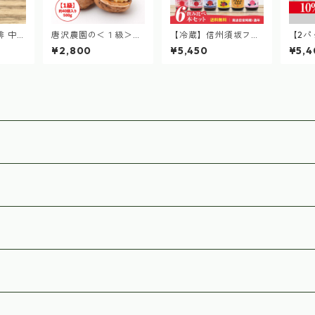
琲 中挽
唐沢農園の＜１級＞東
【冷蔵】信州須坂フル
【2パ
2袋）
御市産殻付きくるみ 約
ーツエール 飲み比べ6
産たん
¥2,800
¥5,450
¥5,4
40個入り 500g
本セット
バッグ