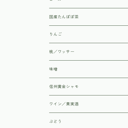
野菜のカネマツ
国産たんぽぽ茶
信州上田市丸子の直売所「あさつゆ」
りんご
桃／ワッサー
味噌
信州黄金シャモ
ワイン／果実酒
はすみふぁーむ
ぶどう