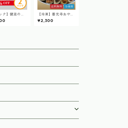
ック】健滋の国
【冷凍】善光寺おやき
ぽぽ茶(ティー
5個入 (野沢菜・きざみ
00
¥2,300
20コ入×2）
ナス・つぶあん・かぼ
ちゃ・きのこミック
ス) 各1個