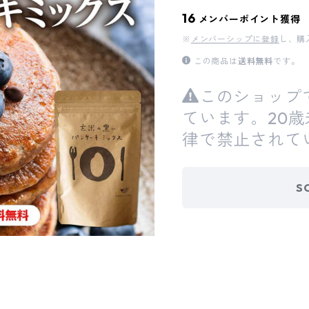
16
メンバーポイント獲得
※
メンバーシップに登録
し、購
この商品は
送料無料
です。
このショップ
ています。20
律で禁止されて
S